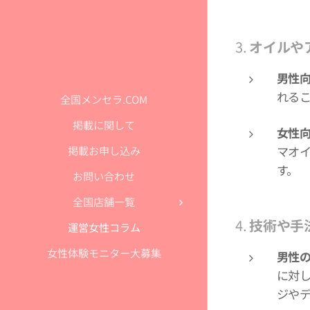
3.
オイルや
男性
れる
全国メンセラ.COM
掲載に関して
女性
マオ
掲載お申し込み
す。
お問い合わせ
全国店舗一覧
4.
技術や手
運営女性コラム
女性体験モニター大募集
男性
に対
ジや