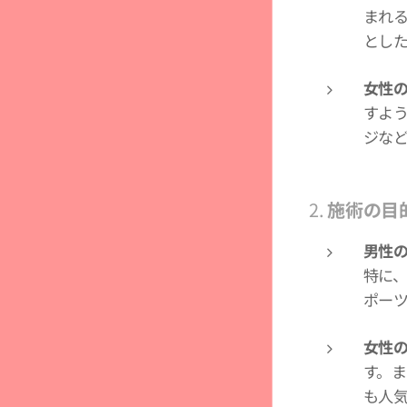
まれ
とし
女性
すよ
ジな
2.
施術の目
男性
特に
ポー
女性
す。
も人