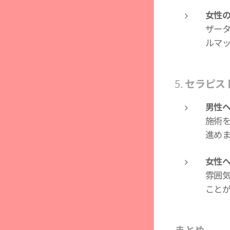
女性
ザー
ルマ
5.
セラピス
男性
施術
進め
女性
雰囲
こと
まとめ